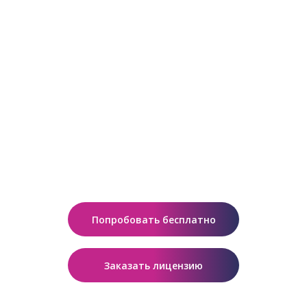
Создавайте, обучайтесь,
исследуйте 3D/VR/AR-приложения
с ИИ на Varwin Education
Varwin Education — это образовательная среда
для обучения программированию через
разработку интерактивных виртуальных
3D/VR/AR-миров. Начинайте с Blockly,
переходите на Python и генерируйте контент
с помощью ИИ прямо в платформе! Включает
библиотеку цифрового контента по 20+
направлениям и готовые 3D/VR-уроки.
Попробовать бесплатно
Заказать лицензию