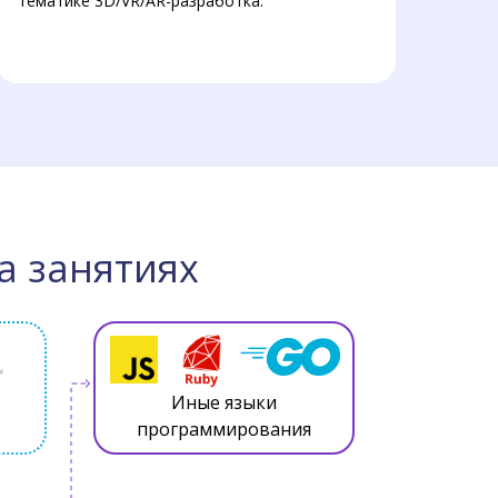
тематике 3D/VR/AR-разработка.
а занятиях
Иные языки
программирования