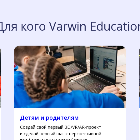
Для кого Varwin Educatio
Детям и родителям
Создай свой первый 3D/VR/AR-проект
и сделай первый шаг к перспективной