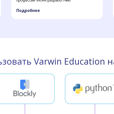
профессии VR/AR-разработчик!
Подробнее
ьзовать Varwin Education н