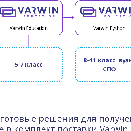
Varwin Education
Varwin Python
8−11 класс, вуз
5-7 класс
СПО
готовые решения для получе
 в комплект поставки Varwin 