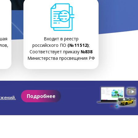
шая
Входит в реестр
лов,
российского ПО
(№ 11 512)
;
Соответствует приказу
№838
Министерства просвещения РФ
Подробнее
ожений.