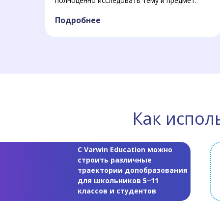
полноценно исследовать тему и предмет.
Подробнее
Как испол
С Varwin Education можно
строить различные
траектории допобразования
для школьников 5−11
классов и студентов