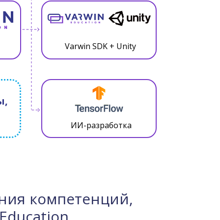
Varwin SDK + Unity
ы,
ИИ-разработка
ния компетенций,
Education