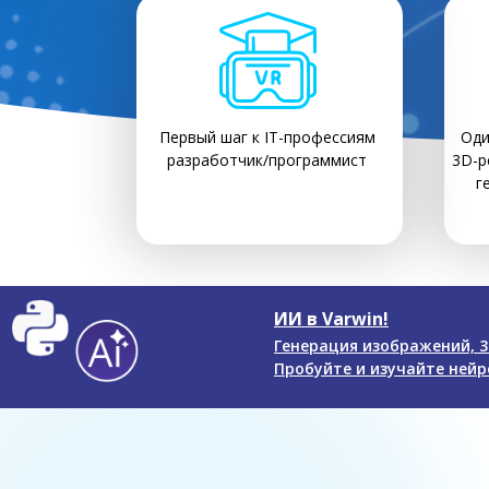
Первый шаг к IT-профессиям
Оди
разработчик/программист
3D-р
г
ИИ в Varwin!
Генерация изображений, 3
Пробуйте и изучайте нейро