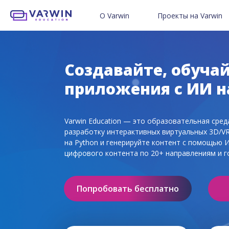
О Varwin
Проекты на Varwin
Возможности платформы
Проекты пользователей V
Готовые 3D/VR-уроки
Педагогам
Проекты для бизнеса
Детям и родителям
Создавайте, обучай
приложения с ИИ на
Создайте свой VR-проект
VR в образовании
Отправить свой проект в 
3D/VR в школах и ДО
Varwin Education — это образовательная сре
Мы в соцсетях
Истории успеха с Varwin
разработку интерактивных виртуальных 3D/VR/
на Python и генерируйте контент с помощью 
цифрового контента по 20+ направлениям и г
Попробовать бесплатно