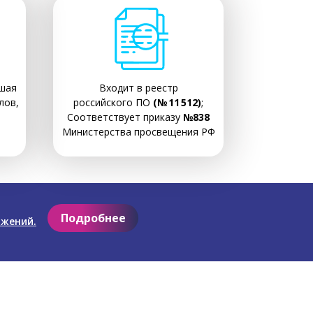
шая
Входит в реестр
лов,
российского ПО
(№ 11 512)
;
Соответствует приказу
№838
Министерства просвещения РФ
Подробнее
ожений.