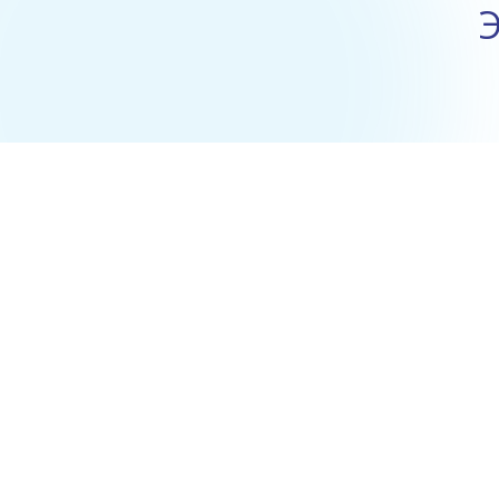
Э
Готовый 3D/VR-контент для уроков
Химия, Информатика, Технология
(БПЛА, Агроклассы)
Подробнее
Комьюнити пользователей Varwin
2000+ человек, увлеченных 3D/VR