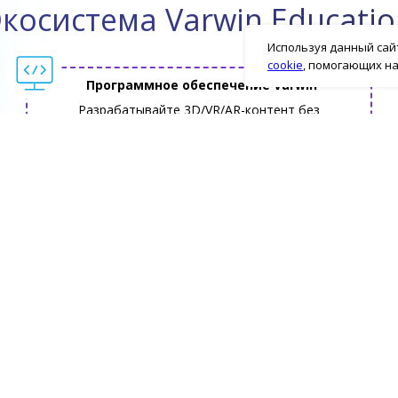
косистема Varwin Educati
Используя данный сай
cookie
, помогающих на
Программное обеспечение Varwin
Разрабатывайте 3D/VR/AR-контент без
навыков программирования с ИИ
Скачать
Документация