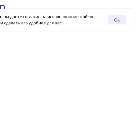
on
т, вы даете согласие на использование файлов
Ок
м сделать его удобнее для вас.
Обучающие мастер-классы и вебинары
Мастер-классы по сборке проектов на Varwin,
вебинары с педагогами и IT-экспертами
Смотреть
Афиша
База методических материалов
Учебно-методические комплексы (250+ ак.ч.)