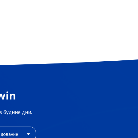
win
в будние дни.