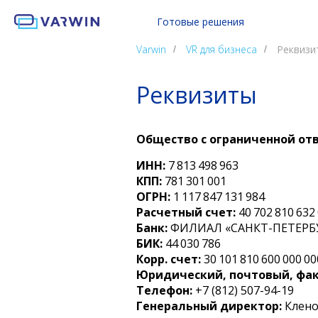
Готовые решения
Обучение работе с СИЗ
Все 
Varwin
VR для бизнеса
Реквизи
/
/
Криминалистика VR Lab
Hard 
Такелаж VR Lab
Soft 
Реквизиты
Ритейл VR Lab
Куль
Varwin Education
Общество с ограниченной от
ИНН:
7 813 498 963
КПП:
781 301 001
ОГРН:
1 117 847 131 984
Расчетный счет:
40 702 810 632
Банк:
ФИЛИАЛ «САНКТ-ПЕТЕРБУ
БИК:
44 030 786
Корр. счет:
30 101 810 600 000 00
Юридический, почтовый, фак
Телефон:
+7 (812) 507-94-19
Генеральный директор:
Клено