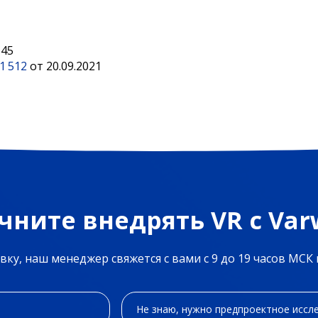
545
1 512
от 20.09.2021
чните внедрять VR с Var
вку, наш менеджер свяжется с вами с 9 до 19 часов МСК 