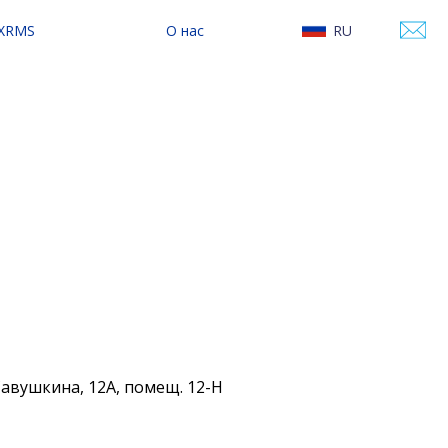
 XRMS
О нас
RU
сследование
О Varwin
EN
онтентом
Контакты
Наши новости
 Савушкина, 12А, помещ. 12-Н