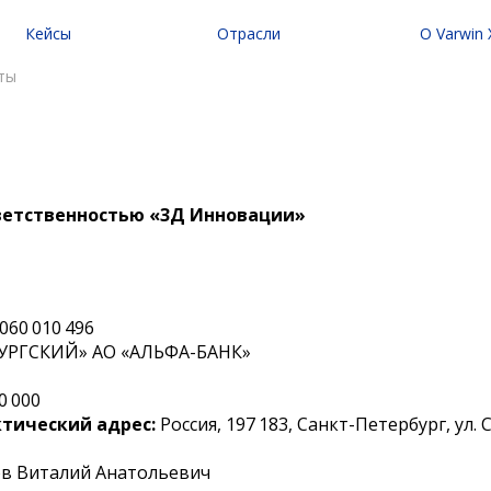
Кейсы
Отрасли
O Varwin
кейсы
VR для бизнеса
Предпроектное и
ты
Skills
VR для обучения персонала
Управление VR-к
Skills
VR для промышленности
FAQ
тура и искусство
VR для охраны труда
VR для энергетики
VR для маркетинга и продаж
ветственностью «3Д Инновации»
VR для туризма
VR/AR для образования
 060 010 496
РГСКИЙ» АО «АЛЬФА-БАНК»
0 000
тический адрес:
Россия, 197 183, Санкт-Петербург, ул.
в Виталий Анатольевич