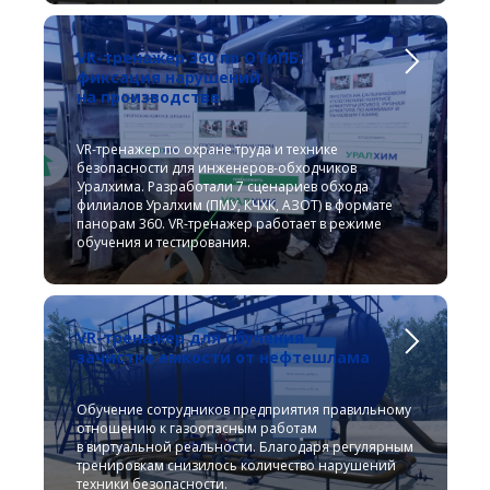
VR-тренажер 360 по ОТиПБ:
фиксация нарушений
на производстве
VR-тренажер по охране труда и технике
безопасности для инженеров-обходчиков
Уралхима. Разработали 7 сценариев обхода
филиалов Уралхим (ПМУ, КЧХК, АЗОТ) в формате
панорам 360. VR-тренажер работает в режиме
обучения и тестирования.
VR-тренажер для обучения
зачистке емкости от нефтешлама
Обучение сотрудников предприятия правильному
отношению к газоопасным работам
в виртуальной реальности. Благодаря регулярным
тренировкам снизилось количество нарушений
техники безопасности.