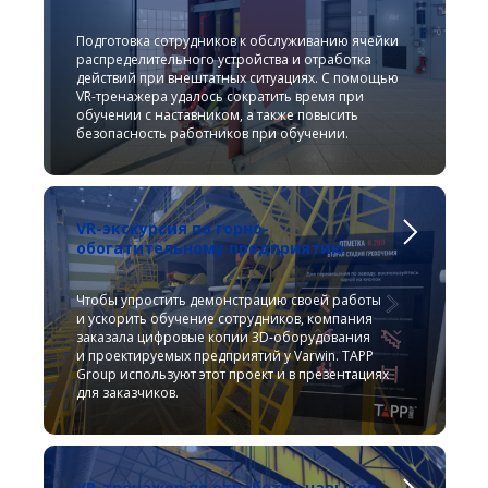
Подготовка сотрудников к обслуживанию ячейки
распределительного устройства и отработка
действий при внештатных ситуациях. С помощью
VR-тренажера удалось сократить время при
обучении с наставником, а также повысить
безопасность работников при обучении.
VR-экскурсия по горно-
обогатительному предприятию
Чтобы упростить демонстрацию своей работы
и ускорить обучение сотрудников, компания
заказала цифровые копии 3D-оборудования
и проектируемых предприятий у Varwin. TAPP
Group используют этот проект и в презентациях
для заказчиков.
VR-тренажер по отработке навыков