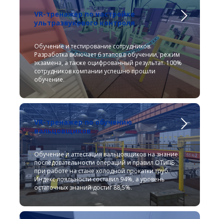
VR-тренажер по настройке
ультразвукового контроля
Обучение и тестирование сотрудников.
Разработка включает 6 этапов в обучении, режим
экзамена, а также оцифрованный результат. 100%
сотрудников компании успешно прошли
обучение.
VR-тренажер по обучению
вальцовщиков
Обучение и аттестация вальцовщиков на знание
последовательности операций и правил ОТиПБ
при работе на стане холодной прокатки труб.
Индекс лояльности составил 94%, а уровень
остаточных знаний достиг 88,5%.