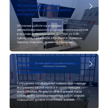
VR-тренажер по работе
на установке радиационного
контроля
Обучение работе на установке
автоматизированного радиационного контроля
в производственных цехах. Состоит из 4 VR-
сценариев, с режимом обучения и экзамена.
Удалось сократить время на обучение.
VR-тренажер по сборке, разборке
и дефектовке насосного
оборудования
Сотрудники отрабатывают навыки при помощи
внутренних частей насоса и сопутствующих
инструментов. Результатом внедрения стали
соблюдение сроков ремонтных работ, а также
повышение уровня остаточных знаний.