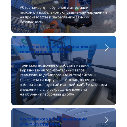
VR-тренажер для обучения и аттестации
персонала визуальному определению нарушений
на производстве и закреплению техники
безопасности.
VR-тренажер по выравниванию
горизонтальных валов
Тренажер позволяет отработать навыки
выравнивания горизонтальных валов.
Реализовано дублирование интерфейсов ПО
с планшета на виртуальный экран, возможность
выбора языка (русский и английский). Результатом
внедрения стало сокращение времени
на обучение персонала до 50%
VR-тренажер по обслуживанию
электроустановки