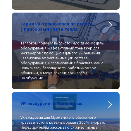
Серия VR-тренажеров по работе
с приборами учета тепла
Теплоком получил высокоточную демо-модель
оборудования и эффективный тренажер для
инженеров с помощью единого VR-решения.
Реализован эффект анимации состава
оборудования, использование браслета-меню.
Повысилась безопасность работников при
обучении, а также сократилось время
на обучение.
VR-экскурсия по Заполярью
VR-экскурсия для Мурманского областного
краеведческого музея в формате 360°‑панорам.
Перед зрителем раскрываются живописные