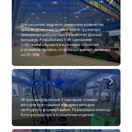
такелажных, погрузочно-
разгрузочных работ и строповке
Для решения задачи по снижению количества
производственных травм и порчи грузов при
такелажных работах был разработан данный
тренажер. Разработано 5 VR-сценариев,
сотрудники обучаются в режимах обучения
и экзамена. Уровень остаточных знаний увеличен
на 20−30%
VR-тренажер по обучению
профессии стеклодув
VR-тренажер включает 2 сценария: отливка
методом прессования и выдувка методом
свободного формирования. Реализована помощь
бота-мастера при изготовлении изделия.