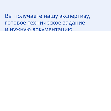
Вы получаете нашу экспертизу,
готовое техническое задание
и нужную документацию
Развернутое техническое задание на VR-разработку
Пакет документов с планом реализации VR-проекта
Рекомендации и план по внедрению
и масштабированию VR-проекта
Методические материалы
Заказать исследование