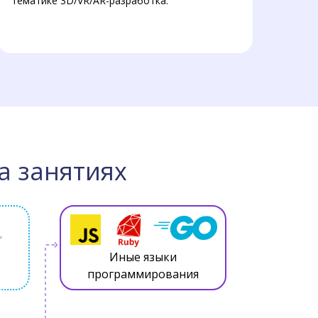
тематике 3D/VR/AR-разработка.
а занятиях
Иные языки
программирования