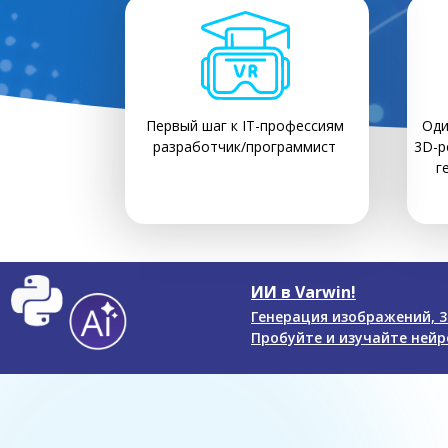
Первый шаг к IT-профессиям
Оди
разработчик/программист
3D-р
г
ИИ в Varwin!
Генерация изображений, 3
Пробуйте и изучайте нейро