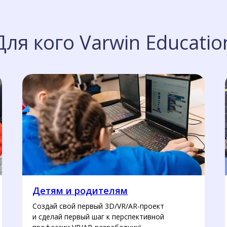
Для кого Varwin Educatio
Детям и родителям
Создай свой первый 3D/VR/AR-проект
и сделай первый шаг к перспективной