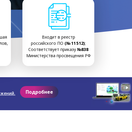
шая
Входит в реестр
лов,
российского ПО
(№ 11 512)
;
Соответствует приказу
№838
Министерства просвещения РФ
Подробнее
ожений.