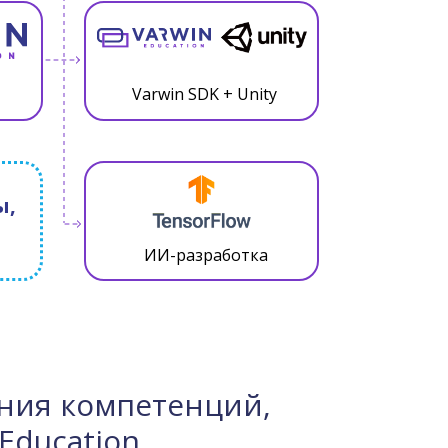
Varwin SDK + Unity
ы,
ИИ-разработка
ния компетенций,
Education