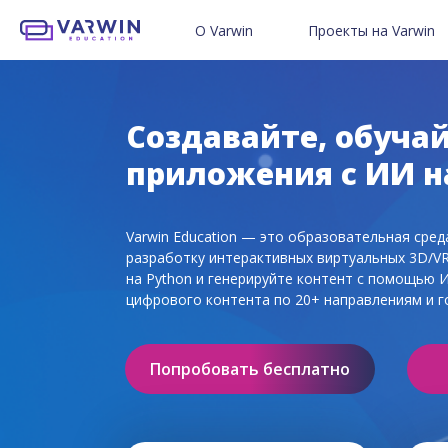
О Varwin
Проекты на Varwin
Возможности платформы
Проекты пользователей V
Готовые 3D/VR-уроки
Педагогам
Проекты для бизнеса
Детям и родителям
Создавайте, обучай
приложения с ИИ на
Создайте свой VR-проект
VR в образовании
Отправить свой проект в 
3D/VR в школах и ДО
Varwin Education — это образовательная сре
Мы в соцсетях
Истории успеха с Varwin
разработку интерактивных виртуальных 3D/VR/
на Python и генерируйте контент с помощью 
цифрового контента по 20+ направлениям и г
Попробовать бесплатно