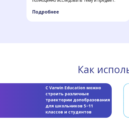
полноценно исследовать тему и предмет.
Подробнее
Как испол
С Varwin Education можно
строить различные
траектории допобразования
для школьников 5−11
классов и студентов