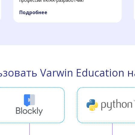
профессии VR/AR-разработчик!
Подробнее
ьзовать Varwin Education н