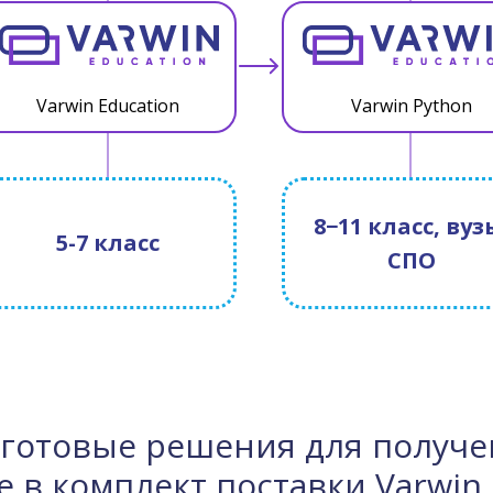
Varwin Education
Varwin Python
8−11 класс, вуз
5-7 класс
СПО
готовые решения для получе
 в комплект поставки Varwin 