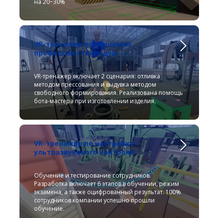
на 20−30%
VR-тренажер по обучению
профессии стеклодув
VR-тренажер включает 2 сценария: отливка
методом прессования и выдувка методом
свободного формирования. Реализована помощь
бота-мастера при изготовлении изделия.
VR-тренажер по настройке
ультразвукового контроля
Обучение и тестирование сотрудников.
Разработка включает 6 этапов в обучении, режим
экзамена, а также оцифрованный результат. 100%
сотрудников компании успешно прошли
обучение.