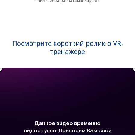
Снижение затрат на командировки
Посмотрите короткий ролик о VR-
тренажере