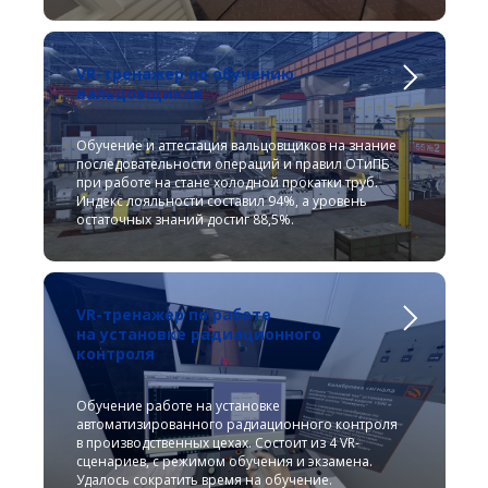
VR-тренажер по обучению
вальцовщиков
Обучение и аттестация вальцовщиков на знание
последовательности операций и правил ОТиПБ
при работе на стане холодной прокатки труб.
Индекс лояльности составил 94%, а уровень
остаточных знаний достиг 88,5%.
VR-тренажер по работе
на установке радиационного
контроля
Обучение работе на установке
автоматизированного радиационного контроля
в производственных цехах. Состоит из 4 VR-
сценариев, с режимом обучения и экзамена.
Удалось сократить время на обучение.