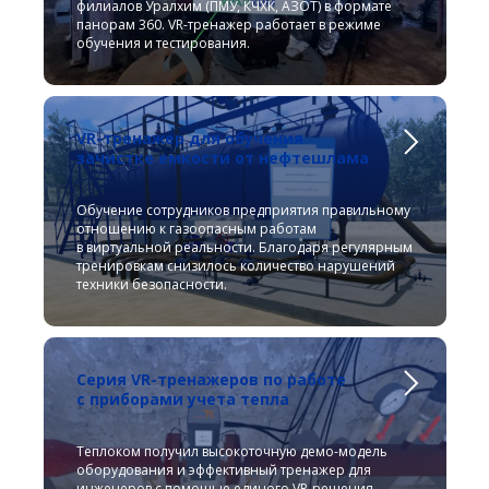
филиалов Уралхим (ПМУ, КЧХК, АЗОТ) в формате
панорам 360. VR-тренажер работает в режиме
обучения и тестирования.
VR-тренажер для обучения
зачистке емкости от нефтешлама
Обучение сотрудников предприятия правильному
отношению к газоопасным работам
в виртуальной реальности. Благодаря регулярным
тренировкам снизилось количество нарушений
техники безопасности.
Серия VR-тренажеров по работе
с приборами учета тепла
Теплоком получил высокоточную демо-модель
оборудования и эффективный тренажер для
инженеров с помощью единого VR-решения.