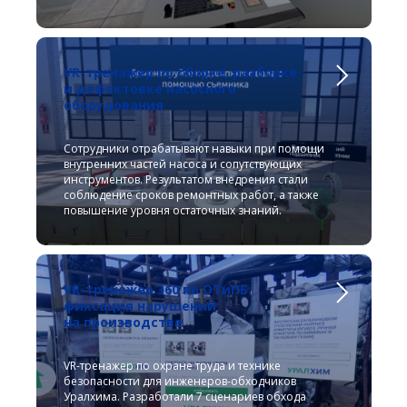
VR-тренажер по сборке, разборке
и дефектовке насосного
оборудования
Сотрудники отрабатывают навыки при помощи
внутренних частей насоса и сопутствующих
инструментов. Результатом внедрения стали
соблюдение сроков ремонтных работ, а также
повышение уровня остаточных знаний.
VR-тренажер 360 по ОТиПБ:
фиксация нарушений
на производстве
VR-тренажер по охране труда и технике
безопасности для инженеров-обходчиков
Уралхима. Разработали 7 сценариев обхода