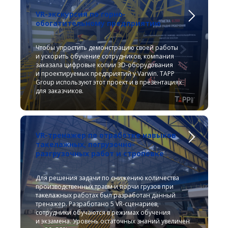
VR-экскурсия по горно-
обогатительному предприятию
Чтобы упростить демонстрацию своей работы
и ускорить обучение сотрудников, компания
заказала цифровые копии 3D-оборудования
и проектируемых предприятий у Varwin. TAPP
Group используют этот проект и в презентациях
для заказчиков.
VR-тренажер по отработке навыков
такелажных, погрузочно-
разгрузочных работ и строповке
Для решения задачи по снижению количества
производственных травм и порчи грузов при
такелажных работах был разработан данный
тренажер. Разработано 5 VR-сценариев,
сотрудники обучаются в режимах обучения
и экзамена. Уровень остаточных знаний увеличен