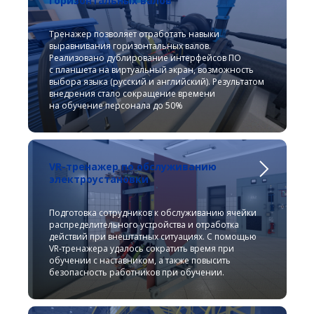
горизонтальных валов
Тренажер позволяет отработать навыки
выравнивания горизонтальных валов.
Реализовано дублирование интерфейсов ПО
с планшета на виртуальный экран, возможность
выбора языка (русский и английский). Результатом
внедрения стало сокращение времени
на обучение персонала до 50%
VR-тренажер по обслуживанию
электроустановки
Подготовка сотрудников к обслуживанию ячейки
распределительного устройства и отработка
действий при внештатных ситуациях. С помощью
VR-тренажера удалось сократить время при
обучении с наставником, а также повысить
безопасность работников при обучении.