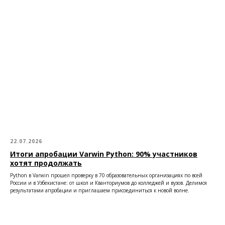
22.07.2026
Итоги апробации Varwin Python: 90% участников
хотят продолжать
Python в Varwin прошел проверку в 70 образовательных организациях по всей
России и в Узбекистане: от школ и Кванториумов до колледжей и вузов. Делимся
результатами апробации и приглашаем присоединиться к новой волне.