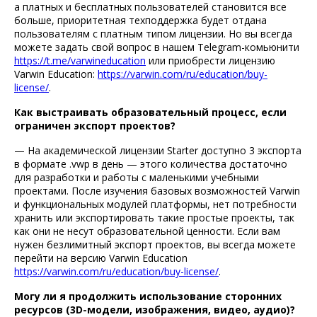
а платных и бесплатных пользователей становится все
больше, приоритетная техподдержка будет отдана
пользователям с платным типом лицензии. Но вы всегда
можете задать свой вопрос в нашем Telegram-комьюнити
https://t.me/varwineducation
или приобрести лицензию
Varwin Education:
https://varwin.com/ru/education/buy-
license/
.
Как выстраивать образовательный процесс, если
ограничен экспорт проектов?
— На академической лицензии Starter доступно 3 экспорта
в формате .vwp в день — этого количества достаточно
для разработки и работы с маленькими учебными
проектами. После изучения базовых возможностей Varwin
и функциональных модулей платформы, нет потребности
хранить или экспортировать такие простые проекты, так
как они не несут образовательной ценности. Если вам
нужен безлимитный экспорт проектов, вы всегда можете
перейти на версию Varwin Education
https://varwin.com/ru/education/buy-license/
.
Могу ли я продолжить использование сторонних
ресурсов (3D-модели, изображения, видео, аудио)?