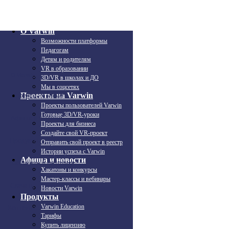
Генерация изображений, 3D-моделей и озвучка текст
доступны для ваших приложений. Пробуйте и изучай
нейросети с Python в Varwin!
О Varwin
Возможности платформы
ИИ в Varwin!
Педагогам
Детям и родителям
VR в образовании
О Varwin
3D/VR в школах и ДО
Мы в соцсетях
Проекты на Varwin
Проекты на Varwin
Проекты пользователей Varwin
Готовые 3D/VR-уроки
Афиша и новости
Проекты для бизнеса
Создайте свой VR-проект
Продукты
Отправить свой проект в реестр
Истории успеха с Varwin
Афиша и новости
Обучение и методика
Хакатоны и конкурсы
Мастер-классы и вебинары
Скачать
Новости Varwin
Продукты
Varwin Education
Контакты
Тарифы
Купить лицензию