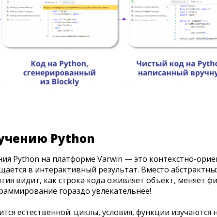
зучению Python
ия Python на платформе Varwin — это контекстно-орие
ается в интерактивный результат. Вместо абстрактных
ятия видит, как строка кода оживляет объект, меняет ф
граммирование гораздо увлекательнее!
тся естественной: циклы, условия, функции изучаются н