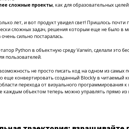
лее сложные проекты
, как для образовательных целе
олько лет, и вот продукт увидел свет! Пришлось почти
ески сложных задач, решения которым еще не было в ми
а очень сильно постаралась.
атор Python в объектную среду Varwin, сделали это б
ля пользователей.
 возможность не просто писать код на одном из самых 
о еще конвертировать созданный Blockly в читаемый к
бласти перехода от визуального программирования к ко
де каждым объектом теперь можно управлять прямо из 
льная траектория: взращивайте