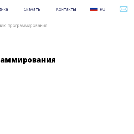
дика
Скачать
Контакты
RU
в
Скачать Varwin Education
Поддержка
EN
я детей
Скачать Varwin SDK
Контакты
KR
чению программирования
ериалы
Скачать УМК
CH
Документация Varwin
граммирования