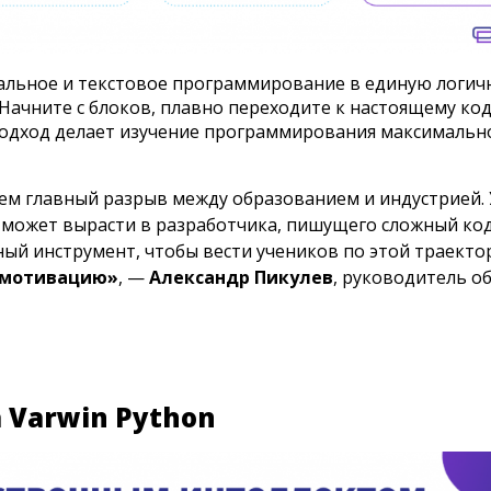
уальное и текстовое программирование в единую логи
ачните с блоков, плавно переходите к настоящему код
 подход делает изучение программирования максимальн
аем главный разрыв между образованием и индустрией. 
рь может вырасти в разработчика, пишущего сложный ко
ый инструмент, чтобы вести учеников по этой траект
и мотивацию»
, —
Александр Пикулев
, руководитель о
 Varwin Python