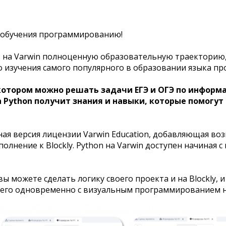
 обучения программированию!
 на Varwin полноценную образовательную траекторию, 
о изучения самого популярного в образовании языка п
котором можно решать задачи ЕГЭ и ОГЭ по информат
n Python получит знания и навыки, которые помогу
ая версия лицензии Varwin Education, добавляющая воз
лнение к Blockly. Python на Varwin доступен начиная с 
вы можете сделать логику своего проекта и на Blockly, и
 его одновременно с визуальным программированием на