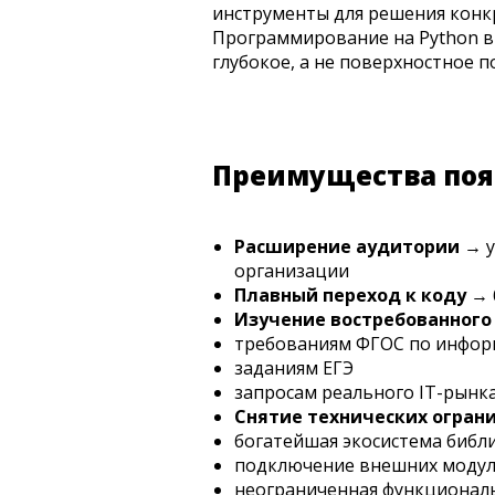
инструменты для решения конкр
Программирование на Python в 
глубокое, а не поверхностное п
Преимущества появ
Расширение аудитории
→ у
организации
Плавный переход к коду
→ 
Изучение востребованного 
требованиям ФГОС по инфор
заданиям ЕГЭ
запросам реального IT-рынк
Снятие технических огран
богатейшая экосистема библ
подключение внешних модуле
неограниченная функционал