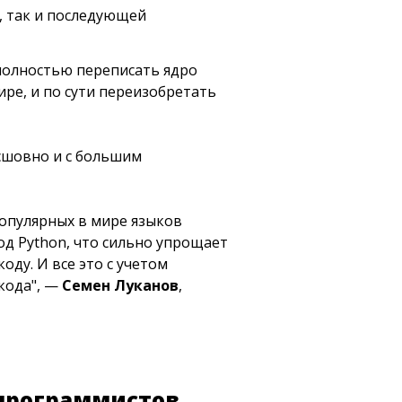
й, так и последующей
 полностью переписать ядро
ре, и по сути переизобретать
есшовно и с большим
популярных в мире языков
од Python, что сильно упрощает
ду. И все это с учетом
кода", —
Семен Луканов
,
 программистов