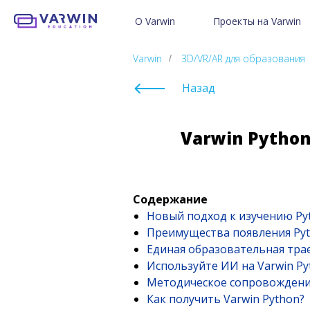
О Varwin
Проекты на Varwin
Возможности платформы
Проекты пользователей V
Готовые 3D/VR-уроки
Педагогам
Varwin
3D/VR/AR для образования
/
Проекты для бизнеса
Детям и родителям
Назад
Создайте свой VR-проект
VR в образовании
Отправить свой проект в 
Varwin Pytho
3D/VR в школах и ДО
Мы в соцсетях
Истории успеха с Varwin
Содержание
Новый подход к изучению P
Преимущества появления Pyt
Единая образовательная тра
Используйте ИИ на Varwin Py
Методическое сопровожден
Как получить Varwin Python?