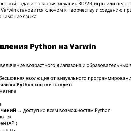
етной задачи: создания механик 3D/VR-игры или целог
Varwin становится ключом к творчеству и созданию п
онимание языка.
ления Python на Varwin
величение возрастного диапазона и образовательных 
бесшовная эволюция от визуального программирования
языка Python соответствует:
матике
а
ичений
→ доступ ко всем возможностям Python:
иотек
й (API)
ьность