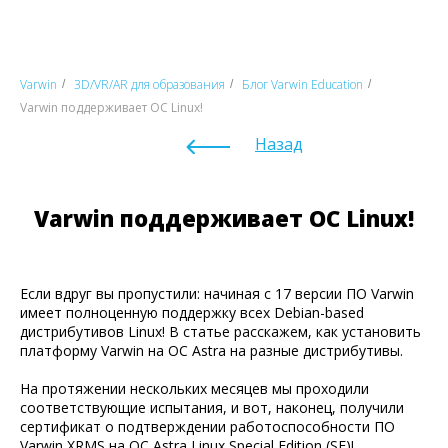
Varwin
3D/VR/AR для образования
Блог Varwin Education
/
/
/
Varwin поддерживает ОС Linux!
Назад
Varwin поддерживает ОС Linux!
Если вдруг вы пропустили: начиная с 17 версии ПО Varwin
имеет полноценную поддержку всех Debian-based
дистрибутивов Linux! В статье расскажем, как установить
платформу Varwin на ОС Astra на разные дистрибутивы.
На протяжении нескольких месяцев мы проходили
соответствующие испытания, и вот, наконец, получили
сертификат о подтверждении работоспособности ПО
Varwin XRMS на ОС Astra Linux Special Edition (SE)!