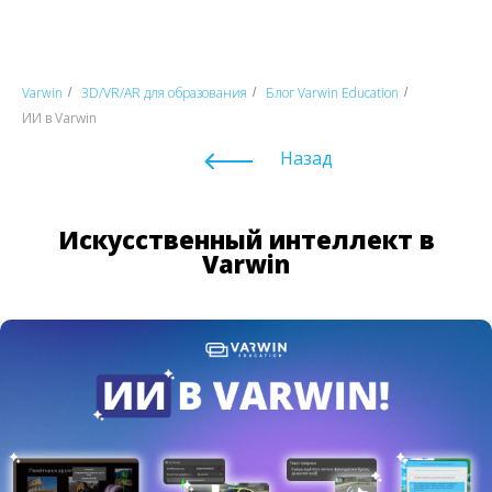
Varwin
3D/VR/AR для образования
Блог Varwin Education
/
/
/
ИИ в Varwin
Назад
Искусственный интеллект в
Varwin