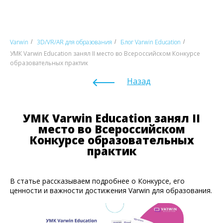
Varwin
3D/VR/AR для образования
Блог Varwin Education
/
/
/
УМК Varwin Education занял II место во Всероссийском Конкурсе
образовательных практик
Назад
УМК Varwin Education занял II
место во Всероссийском
Конкурсе образовательных
практик
В статье рассказываем подробнее о Конкурсе, его
ценности и важности достижения Varwin для образования.