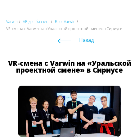
Varwin
VR для бизнеса
Блог Varwin
/
/
/
VR-смена с Varwin на «Уральской проектной смене» в Сириусе
Назад
VR-смена с Varwin на «Уральской
проектной смене» в Сириусе