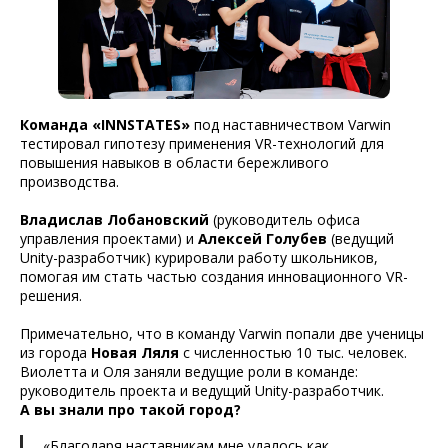
Команда «INNSTATES»
под наставничеством Varwin
тестировал гипотезу применения VR-технологий для
повышения навыков в области бережливого
производства.
Владислав Лобановский
(руководитель офиса
управления проектами) и
Алексей Голубев
(ведущий
Unity-разработчик) курировали работу школьников,
помогая им стать частью создания инновационного VR-
решения.
Примечательно, что в команду Varwin попали две ученицы
из города
Новая Ляля
с численностью 10 тыс. человек.
Виолетта и Оля заняли ведущие роли в команде:
руководитель проекта и ведущий Unity-разработчик.
А вы знали про такой город?
«Благодаря наставникам мне удалось как