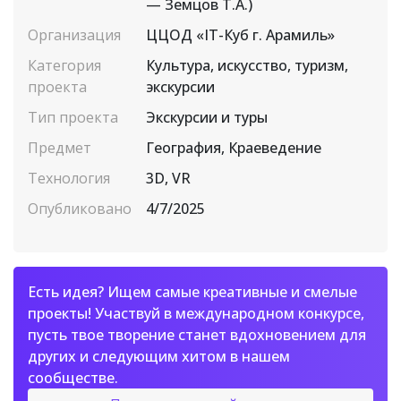
— Земцов Т.А.)
Организация
ЦЦОД «IT-Куб г. Арамиль»
Категория
Культура, искусство, туризм,
проекта
экскурсии
Тип проекта
Экскурсии и туры
Предмет
География, Краеведение
Технология
3D, VR
Опубликовано
4/7/2025
Есть идея? Ищем самые креативные и смелые
проекты! Участвуй в международном конкурсе,
пусть твое творение станет вдохновением для
других и следующим хитом в нашем
сообществе.