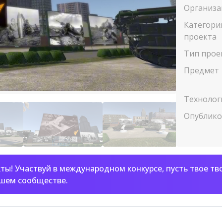
Организа
Категори
проекта
Тип прое
Предмет
Технолог
Опублик
ты! Участвуй в международном конкурсе, пусть твое тв
ашем сообществе.