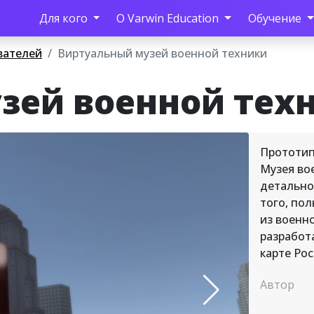
Для кого
О Varwin Education
Обучение
вателей
Виртуальный музей военной техники
зей военной тех
Прототип
Музея во
детально
того, по
из военн
разработ
карте Рос
Автор