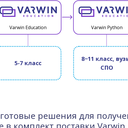
Varwin Education
Varwin Python
8−11 класс, вуз
5-7 класс
СПО
готовые решения для получе
 в комплект поставки Varwin 