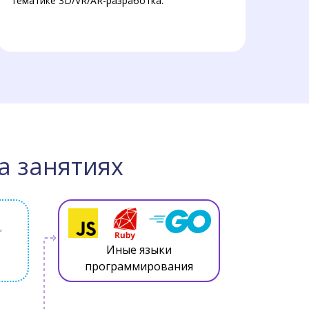
тематике 3D/VR/AR-разработка.
а занятиях
Иные языки
программирования