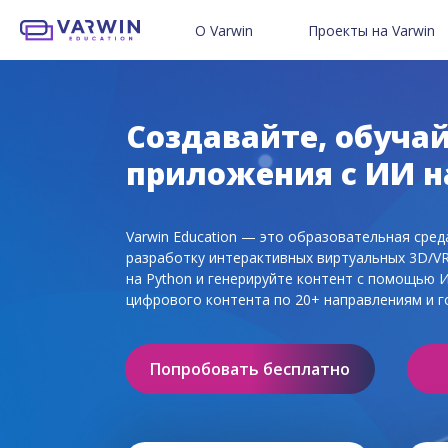
О Varwin
Проекты на Varwin
Возможности платформы
Проекты пользователей V
Готовые 3D/VR-уроки
Педагогам
Проекты для бизнеса
Детям и родителям
Создавайте, обучай
приложения с ИИ на
Создайте свой VR-проект
VR в образовании
Отправить свой проект в 
3D/VR в школах и ДО
Varwin Education — это образовательная сре
Мы в соцсетях
Истории успеха с Varwin
разработку интерактивных виртуальных 3D/VR/
на Python и генерируйте контент с помощью 
цифрового контента по 20+ направлениям и г
Попробовать бесплатно