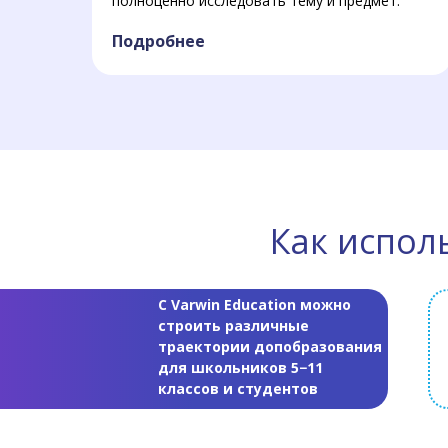
полноценно исследовать тему и предмет.
Подробнее
Как испол
С Varwin Education можно
строить различные
траектории допобразования
для школьников 5−11
классов и студентов