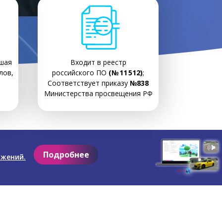
шая
Входит в реестр
лов,
российского ПО
(№ 11 512)
;
Соответствует приказу
№838
Министерства просвещения РФ
Подробнее
ожений.