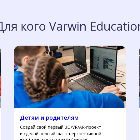
Для кого Varwin Educatio
Детям и родителям
Создай свой первый 3D/VR/AR-проект
и сделай первый шаг к перспективной