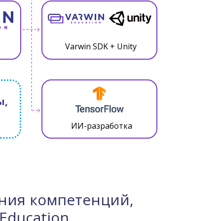
Varwin SDK + Unity
ы,
ИИ-разработка
ния компетенций,
Education