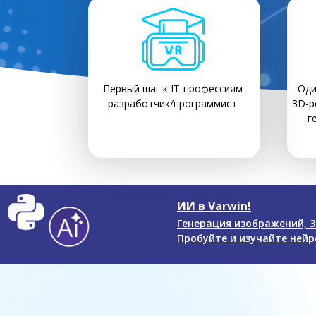
Первый шаг к IT-профессиям
Оди
разработчик/программист
3D-р
г
ИИ в Varwin!
Генерация изображений, 3
Пробуйте и изучайте нейро