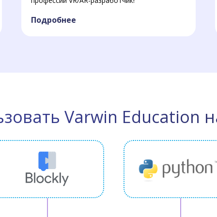
профессии VR/AR-разработчик!
Подробнее
ьзовать Varwin Education н