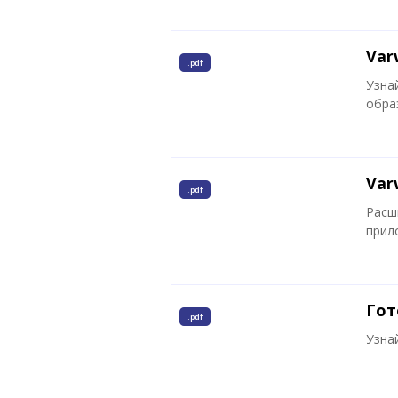
Var
.pdf
Узна
обра
Var
.pdf
Расш
прило
Гот
.pdf
Узна