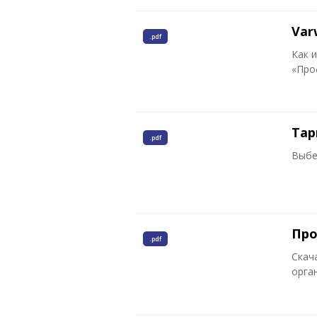
Var
.pdf
Как 
«Про
Тар
.pdf
Выбе
Про
.pdf
Скач
орга