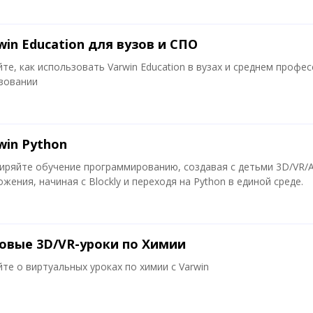
win Education для вузов и СПО
йте, как использовать Varwin Education в вузах и среднем проф
зовании
win Python
иряйте обучение программированию, создавая с детьми 3D/VR/
жения, начиная с Blockly и переходя на Python в единой среде.
овые 3D/VR-уроки по Химии
йте о виртуальных уроках по химии с Varwin