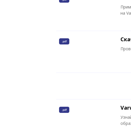
Прим
на Va
Ска
.pdf
Пров
Var
.pdf
Узна
обра