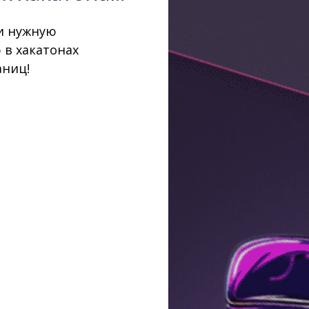
 и нужную
 в хакатонах
аниц!