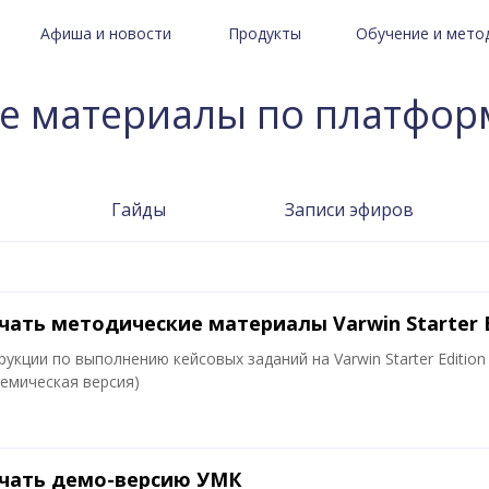
Афиша и новости
Продукты
Обучение и мето
атериалы по Varwin
arwin
Хакатоны и конкурсы
Varwin Education
Курсы для педагого
Мастер-классы и вебинары
Тарифы
Бесплатный курс дл
е материалы по платформ
Новости Varwin
Методические мат
Купить лицензию
Истории успеха с Varwin
3D/VR-уроки по химии
Гайды
Записи эфиров
реестр
3D/VR-симулятор БПЛА
Криминалистика VR Lab
чать методические материалы Varwin Starter E
укции по выполнению кейсовых заданий на Varwin Starter Edition
демическая версия)
чать демо-версию УМК