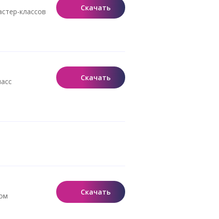
Скачать
астер-классов
Скачать
ласс
Скачать
ном